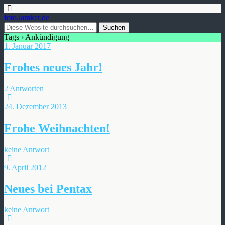
foto.lamker.de
Tags › Ankündigung
1. Januar 2017
Frohes neues Jahr!
2 Antworten
24. Dezember 2013
Frohe Weihnachten!
keine Antwort
9. April 2012
Neues bei Pentax
keine Antwort